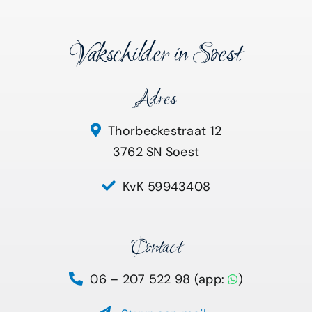
Vakschilder in Soest
Adres
Thorbeckestraat 12
3762 SN Soest
KvK 59943408
Contact
06 – 207 522 98 (app:
)