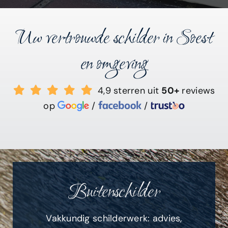
Uw vertrouwde schilder in Soest
en omgeving
4,9 sterren uit
50+
reviews
op
/
/
Buitenschilder
Vakkundig schilderwerk: advies,